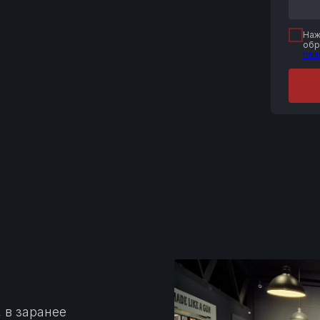
Наж
обр
пол
 в заранее