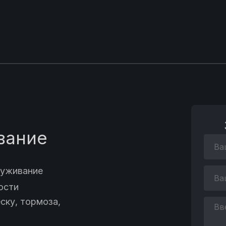
вание
луживание
ости
ску, тормоза,