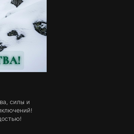
ва, силы и
иключений!
достью!