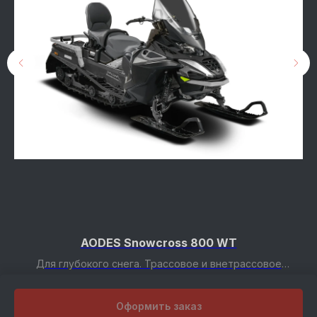
AODES Snowcross 800 WT
ля
Для глубокого снега. Трассовое и внетрассовое
а.
катание, утилитарное назначение, семейный отдых.
880 710
р.
947 000
р.
Оформить заказ