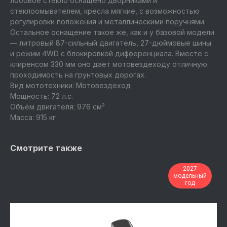
лобовое стекло оснащено дворниками и
стеклоомывателем, кресла мягкие, с возможностью
регулировки положения и металлическими поручнями.
Остальное оснащение такое же, как и у базовой модели
— литровый 87-сильный двигатель, 27-дюймовые шины
и режим 4WD с блокировкой дифференциала. Вместе с
клиренсом 330 мм оно дает мотовездеходу отличную
проходимость на грунтовых дорогах.
Вид мототехники: Мотовездеход
Мощность: 72 л.с.
Объём двигателя: 976 см³
Масса: 915 кг
Смотрите также
2027
модельный
год